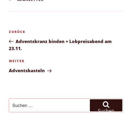
Beitragsnavigation
Vorheriger
ZURÜCK
Beitrag
Adventskranz binden + Lobpreisabend am
23.11.
Nächster
WEITER
Beitrag
Adventsbasteln
Suchen
nach:
Suchen