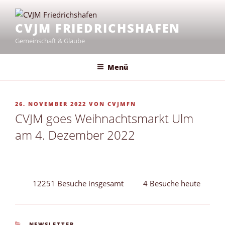
Zum
Inhalt
CVJM FRIEDRICHSHAFEN
springen
Gemeinschaft & Glaube
Menü
VERÖFFENTLICHT
26. NOVEMBER 2022
VON
CVJMFN
AM
CVJM goes Weihnachtsmarkt Ulm
am 4. Dezember 2022
12251 Besuche insgesamt
4 Besuche heute
KATEGORIEN
NEWSLETTER