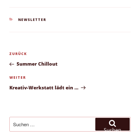
KATEGORIEN
NEWSLETTER
Beitragsnavigation
Vorheriger
ZURÜCK
Beitrag
Summer Chillout
Nächster
WEITER
Beitrag
Kreativ-Werkstatt lädt ein …
Suchen
nach:
Suchen