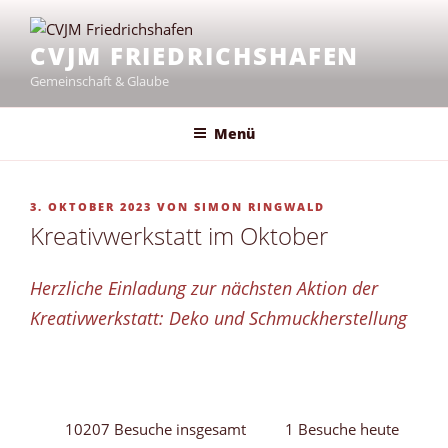
Zum
Inhalt
CVJM FRIEDRICHSHAFEN
springen
Gemeinschaft & Glaube
Menü
VERÖFFENTLICHT
3. OKTOBER 2023
VON
SIMON RINGWALD
AM
Kreativwerkstatt im Oktober
Herzliche Einladung zur nächsten Aktion der
Kreativwerkstatt: Deko und Schmuckherstellung
10207 Besuche insgesamt
1 Besuche heute