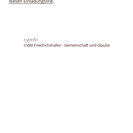
diesen Einladungslink
.
cvjmfn
CVJM Friedrichshafen - Gemeinschaft und Glaube