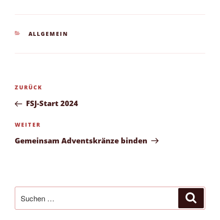
KATEGORIEN
ALLGEMEIN
Beitragsnavigation
Vorheriger
ZURÜCK
Beitrag
FSJ-Start 2024
Nächster
WEITER
Beitrag
Gemeinsam Adventskränze binden
Suchen
Suche
nach: