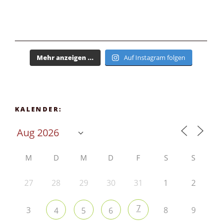
Mehr anzeigen ...
Auf Instagram folgen
KALENDER:
M
D
M
D
F
S
S
27
28
29
30
31
1
2
7
3
8
9
4
5
6