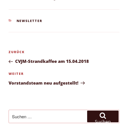
KATEGORIEN
NEWSLETTER
Beitragsnavigation
Vorheriger
ZURÜCK
Beitrag
CVJM-Strandkaffee am 15.04.2018
Nächster
WEITER
Beitrag
Vorstandsteam neu aufgestellt!
Suchen
nach:
Suchen