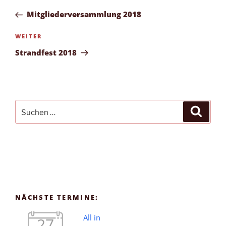
Beitrag
Mitgliederversammlung 2018
Nächster
WEITER
Beitrag
Strandfest 2018
Suchen
Suche
nach:
NÄCHSTE TERMINE:
All in
27