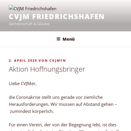
Zum
Inhalt
CVJM FRIEDRICHSHAFEN
springen
Gemeinschaft & Glaube
Menü
VERÖFFENTLICHT
2. APRIL 2020
VON
CVJMFN
AM
Aktion Hoffnungsbringer
Liebe CVJMer,
die Coronakrise stellt uns gerade vor ziemliche
Herausforderungen. Wir müssen auf Abstand gehen –
zumindest körperlich.
Für einen Verein, der von der Begegnung lebt, ist dies