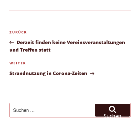
Beitragsnavigation
Vorheriger
ZURÜCK
Beitrag
Derzeit finden keine Vereinsveranstaltungen
und Treffen statt
Nächster
WEITER
Beitrag
Strandnutzung in Corona-Zeiten
Suchen
nach:
Suchen