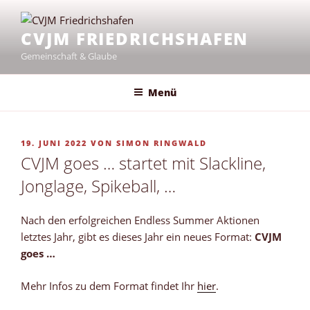
Zum
Inhalt
CVJM FRIEDRICHSHAFEN
springen
Gemeinschaft & Glaube
Menü
VERÖFFENTLICHT
19. JUNI 2022
VON
SIMON RINGWALD
AM
CVJM goes … startet mit Slackline,
Jonglage, Spikeball, …
Nach den erfolgreichen Endless Summer Aktionen
letztes Jahr, gibt es dieses Jahr ein neues Format:
CVJM
goes …
Mehr Infos zu dem Format findet Ihr
hier
.