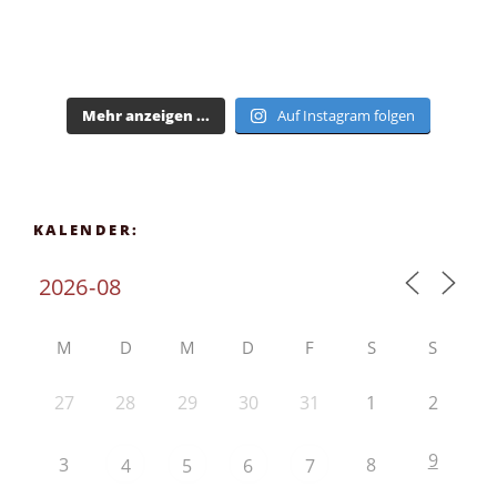
Mehr anzeigen ...
Auf Instagram folgen
KALENDER:
M
D
M
D
F
S
S
27
28
29
30
31
1
2
9
3
8
4
5
6
7