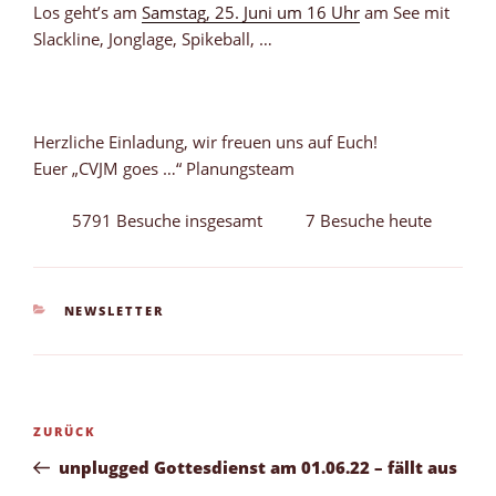
Los geht’s am
Samstag, 25. Juni um 16 Uhr
am See mit
Slackline, Jonglage, Spikeball, …
Herzliche Einladung, wir freuen uns auf Euch!
Euer „CVJM goes …“ Planungsteam
5791 Besuche insgesamt
7 Besuche heute
KATEGORIEN
NEWSLETTER
Beitragsnavigation
Vorheriger
ZURÜCK
Beitrag
unplugged Gottesdienst am 01.06.22 – fällt aus