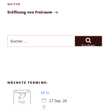
Nächster
WEITER
Beitrag
Eröffnung von Freiraum
Suchen
nach:
Suchen
NÄCHSTE TERMINE:
All in
27
27 Sep. 26
Sep.