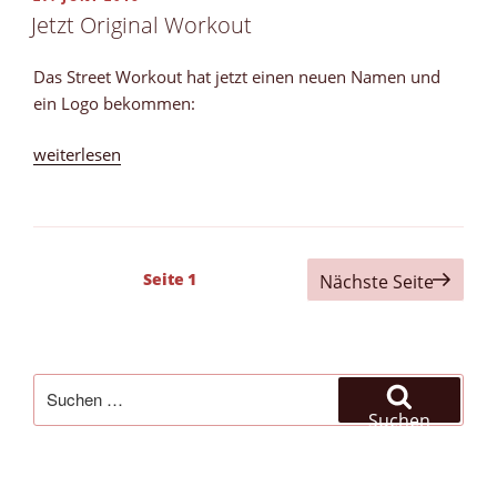
AM
Jetzt Original Workout
Das Street Workout hat jetzt einen neuen Namen und
ein Logo bekommen:
„Jetzt
weiterlesen
Original
Workout“
Seitennummerierung
Seite
1
Nächste Seite
der
Beiträge
Suchen
nach:
Suchen